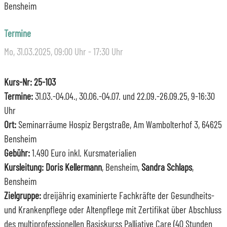
Bensheim
Termine
Mo, 31.03.2025
, 09:00
Uhr
- 17:30
Uhr
Kurs-Nr: 25-103
Termine:
31.03.-04.04., 30.06.-04.07. und 22.09.-26.09.25, 9-16:30
Uhr
Ort:
Seminarräume Hospiz Bergstraße, Am Wambolterhof 3, 64625
Bensheim
Gebühr:
1.490 Euro inkl. Kursmaterialien
Kursleitung:
Doris Kellermann
, Bensheim,
Sandra Schlaps
,
Bensheim
Zielgruppe:
dreijährig examinierte Fachkräfte der Gesundheits-
und Krankenpflege oder Altenpflege mit Zertifikat über Abschluss
des multiprofessionellen Basiskurss Palliative Care (40 Stunden