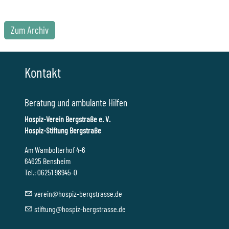
Zum Archiv
Kontakt
Beratung und ambulante Hilfen
Hospiz-Verein Bergstraße e. V.
Hospiz-Stiftung Bergstraße
Am Wambolterhof 4-6
64625 Bensheim
Tel.: 06251 98945-0
v
r
n
h
sp
z-b
rgstr
ss
d
st
ft
ng
h
sp
z-b
rgstr
ss
d