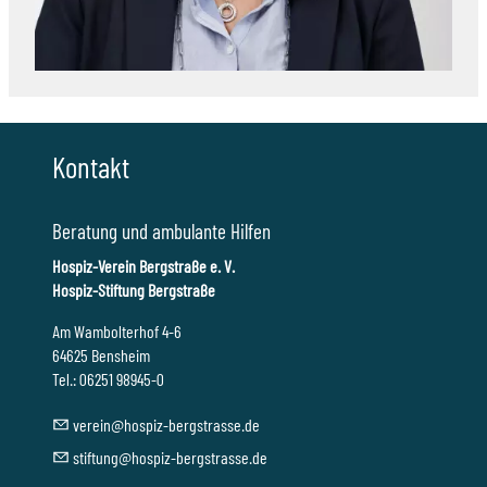
Kontakt
Beratung und ambulante Hilfen
Hospiz-Verein Bergstraße e. V.
Hospiz-Stiftung Bergstraße
Am Wambolterhof 4-6
64625 Bensheim
Tel.: 06251 98945-0
v
r
n
h
sp
z-b
rgstr
ss
d
st
ft
ng
h
sp
z-b
rgstr
ss
d