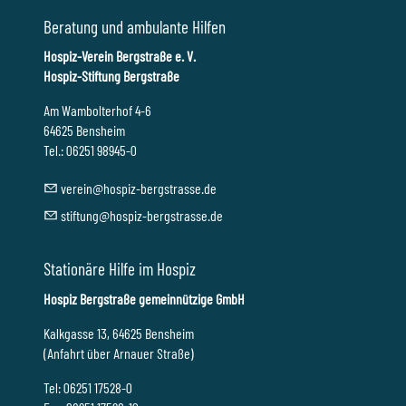
Beratung und ambulante Hilfen
Hospiz-Verein Bergstraße e. V.
Hospiz-Stiftung Bergstraße
Am Wambolterhof 4-6
64625 Bensheim
Tel.: 06251 98945-0
v
r
n
h
sp
z-b
rgstr
ss
d
st
ft
ng
h
sp
z-b
rgstr
ss
d
Stationäre Hilfe im Hospiz
Hospiz Bergstraße gemeinnützige GmbH
Kalkgasse 13, 64625 Bensheim
(Anfahrt über Arnauer Straße)
Tel: 06251 17528-0