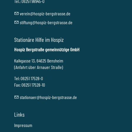
Tel.: 06251 98945-0
v
r
n
h
sp
z-b
rgstr
ss
d
st
ft
ng
h
sp
z-b
rgstr
ss
d
Stationäre Hilfe im Hospiz
Hospiz Bergstraße gemeinnützige GmbH
Kalkgasse 13, 64625 Bensheim
(Anfahrt über Arnauer Straße)
Tel: 06251 17528-0
Fax: 06251 17528-10
st
t
n
r
h
sp
z-b
rgstr
ss
d
Links
Impressum